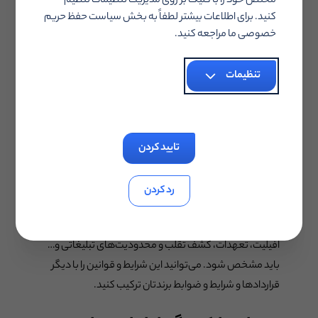
مختص خود را با کلیک بر روی مدیریت تنظیمات تنظیم
مزایایی ارائه می‌دهید که باعث تمایل افیلیت به همکاری با
کنید. برای اطلاعات بیشتر لطفاً به بخش سیاست حفظ حریم
شما شود.
خصوصی ما مراجعه کنید.
پس از بابت این همخوانی با برند مطمئن شوید. ویژگی‌های
تنظیمات
صفحه ثبت نام باید با وبسایت شما یکی باشد. مثلا رنگ‌های
برندتان، فونت‌ها و لحن یکپارچه بین سایت و صفحه ثبت نام
وجود داشته باشد.
تایید کردن
شرایط استفاده از خدمات
شرایط استفاده از برنامه افیلیت شما هم نیاز به مکتوب شدن
رد کردن
دارد و مانند بقیه موارد باید با ویژگی‌های صفحه ثبت نام
هماهنگ باشد. موضوعات متداول تحت پوشش برنامه
افیلیت، تعهدات، کشف تقلب و محدودیت‌های تبلیغاتی و…
باید مشخص شود. می‌توانید این شرایط و قوانین را با دیگر
قراردادها و شرایط و ضوابط برندتان ترکیب کنید.