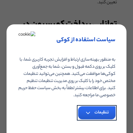
تعیین کنید.
توانایی پرداخت کمیسیون در
هر فروش
سیاست استفاده از کوکی
ممکن است هر محصول جدیدی نتواند کمیسیون فروش
به منظور بهینه‌سازی ارتباط و افزایش تجربه کاربری شما، با
افیلیت را جبران کند. یا حتی اگر بودجه داشته باشید، ممکن
کلیک بر روی دکمه قبول و بستن، شما به جمع‌آوری
کوکی‌ها موافقت می‌کنید. همچنین می‌توانید تنظیمات
است کمیسیون پیشنهادی شما برای شرکت افیلیت کافی
مختص خود را با کلیک بر روی مدیریت تنظیمات تنظیم
نباشد و همکاری را نپذیرد. (در این موارد می‌توانید بازاریابی
کنید. برای اطلاعات بیشتر لطفاً به بخش سیاست حفظ حریم
بازگشتی یا همان ریفرال را امتحان کنید.)
خصوصی ما مراجعه کنید.
دسترسی به ناشرین با
تنظیمات
مخاطبان مشابه