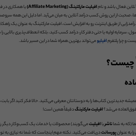
نلاین فعال باشد و نام
افیلیت مارکتینگ (Affiliate Marketing)
یا همکاری در ف
ها، صحبت از این روش کسب درآمد آنلاین به میان می‌آید. اما دلیل این همه سر
رآمدزایی از طریق اینترنت رو به افزایش است، افیلیت مارکتینگ به عنوان یک را
، سرمایه اولیه یا حتی دفتر کار، درآمد کسب کنید، بلکه انعطاف‌پذیری بالایی را ب
ست و چرا پلتفرم
افیلیو
می‌تواند بهترین همراه شما در این مسیر باشد.
ً چیست؟
اده
ه جدیدترین کتاب‌ها را به دوستانتان معرفی می‌کنید. حالا فکر کنید اگر بابت ه
فوق‌العاده می‌شد؟
افیلیت مارکتینگ
دقیقاً همین است!
ا (که به شما
ناشر
یا
افیلیت
می‌گویند) محصولات یا خدمات یک کسب‌وکار دیگر را تبل
ا به عنوان
پورسانت
دریافت می‌کنید. نکته مهم اینجاست که شما نه نیازی به تول