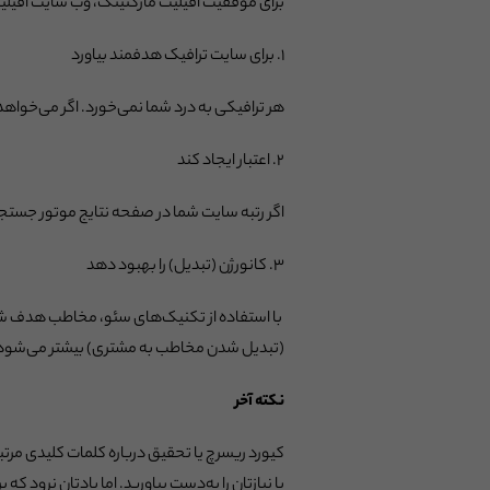
برای موفقیت افیلیت مارکتینگ، وب سایت افیلی
۱. برای سایت ترافیک هدفمند بیاورد
هر ترافیکی به درد شما نمی‌خورد. اگر می‌خواهد 
۲. اعتبار ایجاد کند
اگر رتبه سایت شما در صفحه نتایج موتور جستجو با
۳. کانورژن (تبدیل) را بهبود دهد
با استفاده از تکنیک‌های سئو، مخاطب هدف شما آ
(تبدیل شدن مخاطب به مشتری) بیشتر می‌شود
نکته آخر
کیورد ریسرچ یا تحقیق درباره کلمات کلیدی مرتبط
با نیازتان را به‌دست بیاورید. اما یادتان نرود که