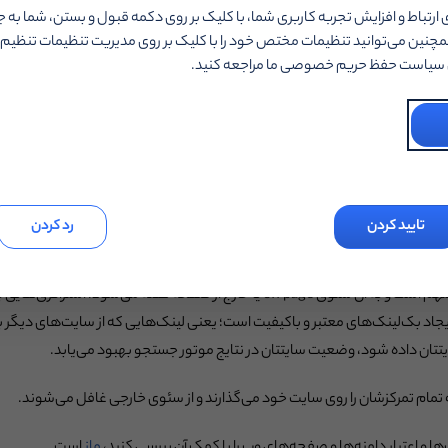
 ارتباط و افزایش تجربه کاربری شما، با کلیک بر روی دکمه قبول و بستن، شما به 
ست ندارد یک صفحه طولانی پر از نوشته را بخواند. پس از تصاویر بهینه‌سازی‌شده
چنین می‌توانید تنظیمات مختص خود را با کلیک بر روی مدیریت تنظیمات تنظیم کن
ش سیاست حفظ حریم خصوصی ما مراجعه کنید.
وقتی تصویری را در یک سیستم مدیریت محتوا آپلود می‌کنید، حتما قسمتی به نام alt یا 
 به چه چیزی مرتبط است و این به رتبه‌بندی صفحه شما کمک می‌کند.
رج از سایت چیست؟
تایید کردن
رد کردن
اویر، جزو تکنیک‌های سئوی آن-پیج یا داخلی هستند. کارهایی که درون سایت برای 
سئوست؛ اما سئو یک بخش خارجی نیز دارد که مهم است و به آن سئوی off page یا خارج از ص
ا ایجاد بک‌لینک‌های معتبر و باکیفیت است؛ یعنی لینک‌هایی که از سایت‌های دیگ
تان داده شود، وضعیت سایتتان در نتایج موتور جستجو بهبود می‌یابد.
 که تمام تمرکزشان را روی سایت خود می‌گذارند و از سئوی خارجی غافل می‌شوند.