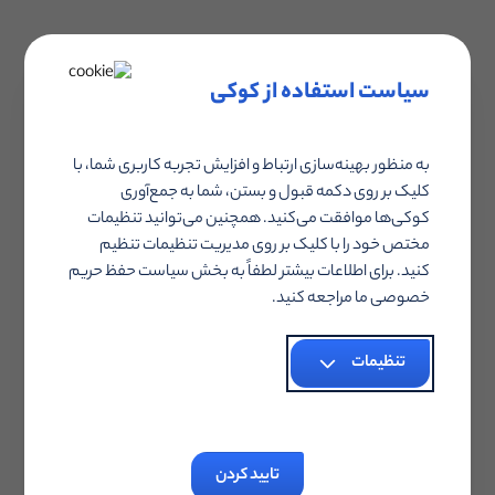
سیاست استفاده از کوکی
به منظور بهینه‌سازی ارتباط و افزایش تجربه کاربری شما، با
همچنین، مراقب نرخ کلیک لینک افیلیت خود باشید. CTR (نرخ
کلیک بر روی دکمه قبول و بستن، شما به جمع‌آوری
کلیک) بیش از حد بالا برای برخی لینک‌های افیلیت خاص
کوکی‌ها موافقت می‌کنید. همچنین می‌توانید تنظیمات
‌می‌تواند نشان دهنده ترافیک ربات باشد، به خصوص اگر در
مختص خود را با کلیک بر روی مدیریت تنظیمات تنظیم
یک بازه زمانی کوتاه رخ دهد. ردیابی CTR، حتی اگر به صورت
کنید. برای اطلاعات بیشتر لطفاً به بخش سیاست حفظ حریم
خصوصی ما مراجعه کنید.
دستی از طریق صفحات گسترده مانند اکسل نیز باشد،
‌می‌توان د دردسرهای زیادی را در مسیر شما از میان بردارد.
تنظیمات
۳. در معرض دید همکاران
فروش قرار بگیرید.
تایید کردن