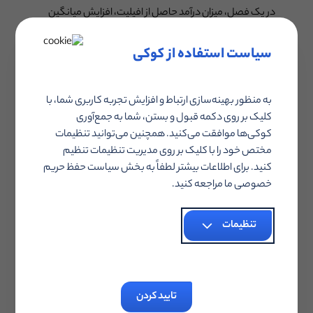
در یک فصل، میزان درآمد حاصل از افیلیت، افزایش میانگین
سفارش‌ها و غیره. برای پیدا کردن معیارهای مناسب، درباره
سیاست استفاده از کوکی
KPIهای همکاری در فروش بیشتر مطالعه کنید.
· تغییرات در معیارهای مورد بررسی را در طول زمان نشان
به منظور بهینه‌سازی ارتباط و افزایش تجربه کاربری شما، با
دهید. هرچه برنامه افیلیت طولانی‌تر فعال باشد، داده‌های
کلیک بر روی دکمه قبول و بستن، شما به جمع‌آوری
بیشتری برای تحلیل و گزارش خواهید داشت. مثلا مقایسه
کوکی‌ها موافقت می‌کنید. همچنین می‌توانید تنظیمات
ارزش‌های تولید شده امسال در یک بازه زمانی مشخص، با
مختص خود را با کلیک بر روی مدیریت تنظیمات تنظیم
سال گذشته در همان بازه زمانی. و حتی اگر در این مقایسه
کنید. برای اطلاعات بیشتر لطفاً به بخش سیاست حفظ حریم
شاهد کاهش درآمد بودید، آماده باشید که توضیح مناسبی
خصوصی ما مراجعه کنید.
برای آن ارائه دهید.
تنظیمات
۳. به اشتراک گذاشتن
داستان‌ها
تایید کردن