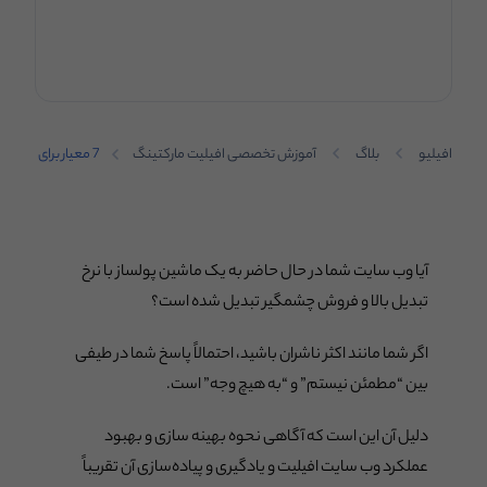
افیلیو
بلاگ
آموزش تخصصی افیلیت مارکتینگ
7 معیار برای
کمک به
افزایش
فروش
ناشران
آیا وب سایت شما در حال حاضر به یک ماشین پولساز با نرخ
تبدیل بالا و فروش چشمگیر تبدیل شده است؟
اگر شما مانند اکثر ناشران باشید، احتمالاً پاسخ شما در طیفی
بین “مطمئن نیستم” و “به هیچ وجه” است.
دلیل آن این است که آگاهی نحوه بهینه سازی و بهبود
عملکرد وب سایت افیلیت و یادگیری و پیاده‌سازی آن تقریباً