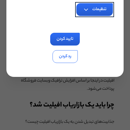
می‌تواند پر کردن یک فرم، ثبت نام برای استفاده آزمایشی از
تنظیمات
یک محصول، اشتراک در خبرنامه و یا دانلود یک فایل یا
نرم‌افزار باشد.
۳. پرداخت در ازای کلیک
تایید کردن
تمرکز این برنامه بر انگیزه دادن به افیلیت در هدایت
رد کردن
مصرف‌کنندگان از پلتفرم بازاریابی خود به سمت وبسایت
فروشگاهی است. این یعنی شرکت افیلیت باید مصرف‌کننده
را ترغیب کند تا حتما وارد سایت فروشگاه شود. پورسانت
افیلیت در اینجا بر اساس افزایش ترافیک وبسایت فروشگاه
پرداخت می‌شود.
چرا باید یک بازاریاب افیلیت شد؟
جذابیت‌های تبدیل شدن به یک بازاریاب افیلیت چیست؟