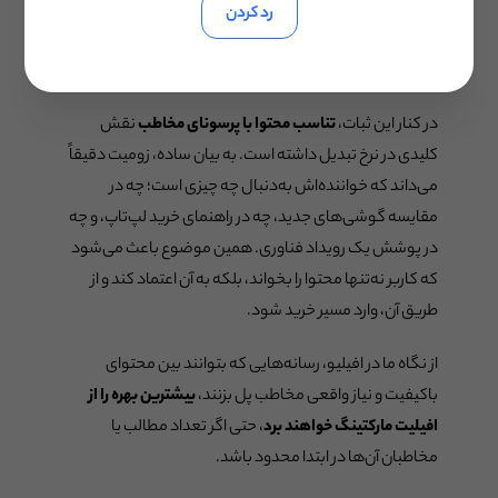
حجم تولید محتوا، بلکه
پیوستگی و نظم در انتشار مطالب
رد کردن
است، محتوایی که با نیاز واقعی مخاطب هماهنگ بوده و در
زمان درست منتشر شده است.
در کنار این ثبات،
تناسب محتوا با پرسونای مخاطب
نقش
کلیدی در نرخ تبدیل داشته است. به بیان ساده، زومیت دقیقاً
می‌داند که خواننده‌اش به‌دنبال چه چیزی است؛ چه در
مقایسه گوشی‌های جدید، چه در راهنمای خرید لپ‌تاپ، و چه
در پوشش یک رویداد فناوری. همین موضوع باعث می‌شود
که کاربر نه‌تنها محتوا را بخواند، بلکه به آن اعتماد کند و از
طریق آن، وارد مسیر خرید شود.
از نگاه ما در افیلیو، رسانه‌هایی که بتوانند بین محتوای
باکیفیت و نیاز واقعی مخاطب پل بزنند،
بیشترین بهره را از
افیلیت مارکتینگ خواهند برد
، حتی اگر تعداد مطالب یا
مخاطبان آن‌ها در ابتدا محدود باشد.