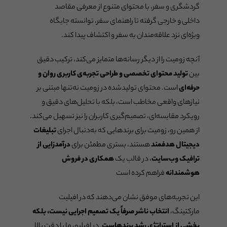
گردشگری و سفر، با محتوای متنوع از معرفی مقاصد
داخلی و خارجی گرفته تا راهنمای سفر، توانسته جایگاه
ویژه‌ای نزد علاقه‌مندان به سفر و اکتشاف پیدا کند.
آنچه زومیت را از دیگر رسانه‌ها متمایز می‌کند، ترکیب دقیق
بین
تولید محتوای تخصصی و طراحی تجربه‌ی کاربری روان و
حرفه‌ای
است. محتوای تولیدشده در زومیت نه‌تنها مبتنی بر
نیازهای واقعی مخاطب است، بلکه با تحلیل‌های دقیق و
رویکرد مقایسه‌ای، تصمیم‌گیری کاربران را نیز تسهیل می‌کند.
از همین رو، زومیت برای برندهایی که به‌دنبال اجرای
تبلیغات
دیجیتال هدفمند
هستند، بستری مطمئن برای
درآمدزایی از
ترافیک وب‌سایت
، در قالب یک
همکاری در فروش
هوشمندانه
فراهم کرده است
این تجربه‌های موفق نشان می‌دهند که در افیلیت
مارکتینگ،
انتخاب ناشر صرفاً یک تصمیم اجرایی نیست، بلکه
بخشی از استراتژی رشد برندهاست
. در افیلیو، ما با دقت بالا