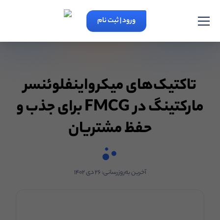
ورود | ثبت نام
تاکتیک‌های میکرواینفلوئنسر
مارکتینگ در FMCG برای جذب و
حفظ مشتریان
آخرین به‌روزرسانی:
۲۶ دی ۱۴۰۲