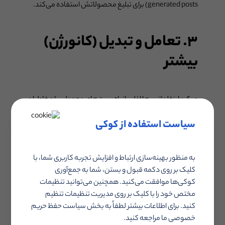
generated posts) برای تبلیغ محصولاتش استفاده می‌کند.
۳. تعامل و تبدیل (کانورژن)
بیشتر
میکرو اینفلوئنسرها اغلب از راه پست‌های معمولی با مخاطبان
خود ارتباط برقرار می‌کنند و سریع به سوالات و نظرات آن‌ها
سیاست استفاده از کوکی
پاسخ می‌دهند. تحقیقات نشان می‌دهد که
استفاده از میکرو
اینفلوئنسرها ۸.۸٪ به افزایش نرخ تعامل کمک می‌کند
. از
آنجا که میکرو اینفلوئنسرها تجربه شخصی‌سازی شده
به منظور بهینه‌سازی ارتباط و افزایش تجربه کاربری شما، با
بیشتری به مشتریان ارائه می‌دهند، تلاش‌های بازاریابی آن‌ها
کلیک بر روی دکمه قبول و بستن، شما به جمع‌آوری
کوکی‌ها موافقت می‌کنید. همچنین می‌توانید تنظیمات
منجر به ایجاد نرخ تبدیل بالاتری می‌شود.
مختص خود را با کلیک بر روی مدیریت تنظیمات تنظیم
کنید. برای اطلاعات بیشتر لطفاً به بخش سیاست حفظ حریم
تحلیل‌ها نشان می‌دهد که اگر اینفلوئنسر، پاسخ تجربه‌های
خصوصی ما مراجعه کنید.
مشتریان را که در قالب نظرات بر پست تبلیغی می‌نویسند،