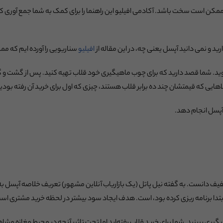
دگیری نحوه فروش به صورت آپسل (Upsell) ممکن است سخت باشد. آکادمی افیلیو این راهنما را برای کمک به شم
ارید و نمی دانید آپسل یعنی چه، در این مقاله از
افیلیو
سناریویی را آورده ایم که مم
ید. شما قصد دارید که برای چوب ماهیگیری خود قلاب تهیه کنید. پس از گشت و گذا
هایی که قیمتشان چند ده برابر قلاب هستند، چیزی که اول برای خرید آن رفته بودی
 آپسل انجام دهد.
تخفیف دانست. به گفته نیل پاتل (یک بازاریاب آنلاین مشهور) تعریف خلاصه آپسل 
ر ابتدا برنامه ریزی کرده بود، است. هدف ایجاد سود بیشتر در لحظه خرید مشتری اس