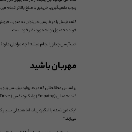
شما می توانید این پدیده را در سناریوی ابزار ما
چوب ماهیگیری، خریدی با مبلغ بالاتر انجام می‌
کلمه آپسل را در فارسی می‌توان به صورت فروش رو
خرید محصول اولیه مورد نظر خود است.
خب آپسل چطور انجام میشه؟ چه مراحلی دارد؟ در
مهربان باشید
کند: همدلی (ٍEmpathy) و انگیزه نفس ( Ego Drive). در مقاله «چه چیزی یک فروشنده خوب می‌سازد»،دیوید مایر و هربرت گرینبرگ این یافته‌ها را بیان می‌کنند:
“یک فروشنده با انگیزه زیاد، اما همدلی بسیار ک
می‌زند.”