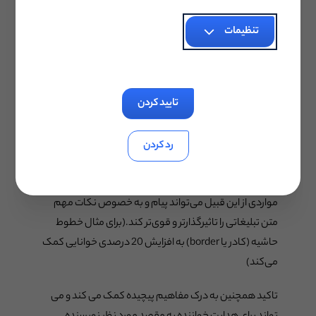
درک کنند.
تنظیمات
خوشبختانه زبان HTML ابزاری کارآمد برای رفع این مشکل
است. از آنجایی که بیشتر مردم صفحات وب سایت را اسکن
می کنند، از طریق قالب بندی و شکل متن می توانیم کلمات یا
تایید کردن
عباراتی را که می خواهیم خواننده به آن‌ها توجه کند، برجسته
کنیم.
رد کردن
مواردی مانند حروف برجسته (Bold) ، مورب، خطوط زیر کلمه،
رنگ‌ها، اندازه فونت، جدول‌ها، خطوط حاشیه‌ (borders) و
مواردی از این قبیل می‌تواند پیام و به خصوص نکات مهم
متن تبلیغاتی را تاثیرگذارتر و قوی‌تر کند.(برای مثال خطوط
حاشیه‌ (کادر یا border) به افزایش 20 درصدی خوانایی کمک
می‌کند)
تاکید همچنین به درک مفاهیم پیچیده کمک می کند و می