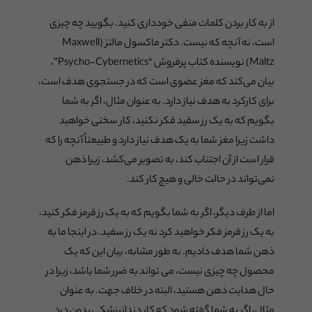
از به کار بردن کلمات منفی خودداری کنید. بگویید چه چیزی
است، نه آنچه که نیست. دکتر ماکسول مالتز (Maxwell
Maltz) نویسنده کتاب پرفروش “Psycho-Cybernetics”،
بیان می‌کند که مغز عضوی است که در جستجوی هدف است،
برای کارکرد به هدف نیاز دارد. به عنوان مثال، اگر به شما
بگویم که به یک رز سفید فکر نکنید، کار سختی خواهید
داشت زیرا مغز شما به یک هدف نیاز دارد و طبیعتاً آنچه را که
قرار است از آن اجتناب کند، به تصویر می‌کشد، زیرا ذهن
نمی‌تواند در حالت خالی و هیچ کار کند.
اما از طرف دیگر، اگر به شما بگویم که به یک رز قرمز فکر کنید،
به یک رز قرمز فکر خواهید کرد نه یک رز سفید. در اینجا ما به
ذهن شما هدف دادیم. به طور مشابه، بیان این که یک
محصول چه چیزی نیست، می تواند به ضرر شما باشد، زیرا در
حال هدایت ذهن هستید، البته در خلاف جهت. به عنوان
مثال، اگر به شما گفته شود که کار دندانپزشکی بدون درد