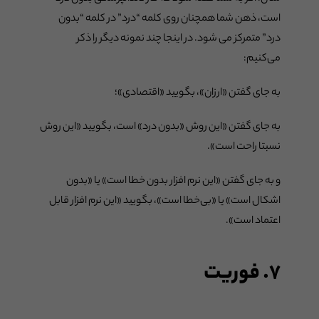
است، ذهن شما همچنان روی کلمه “درد” در کلمه “بدون
درد” متمرکز می شود. در اینجا چند نمونه دیگر را ذکر
می‌کنیم:
به جای گفتن «ارزان»، بگویید «اقتصادی»؛
به جای گفتن «این روش «بدون درد» است، بگویید «این روش
نسبتا راحت است».
و به جای گفتن «این نرم افزار بدون خطا است» یا «بدون
اشکال است» یا «بی‌خطا است»، بگویید «این نرم افزار قابل
اعتماد است».
۷. فوریت